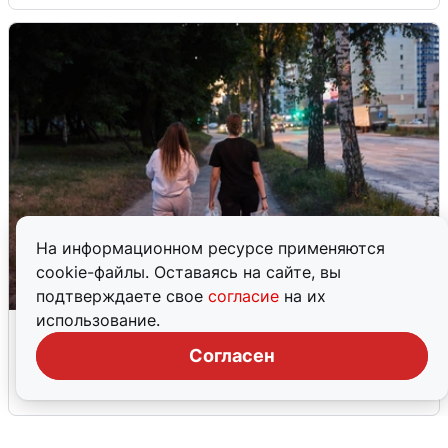
На информационном ресурсе применяются
cookie-файлы. Оставаясь на сайте, вы
подтверждаете свое
согласие
на их
использование.
Опубликована карта отключений
воды в Воронеже
Согласен
6 августа
0