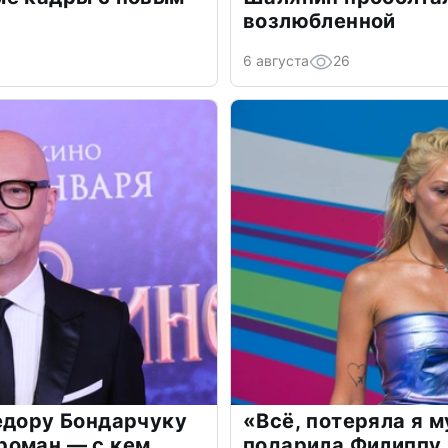
возлюбленной
6 августа
26
едору Бондарчуку
«Всё, потеряла я 
роман — с кем
подарила Филиппу