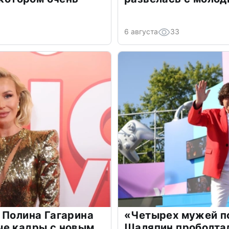
6 августа
33
 Полина Гагарина
«Четырех мужей п
ые кадры с новым
Шаляпин проболтал