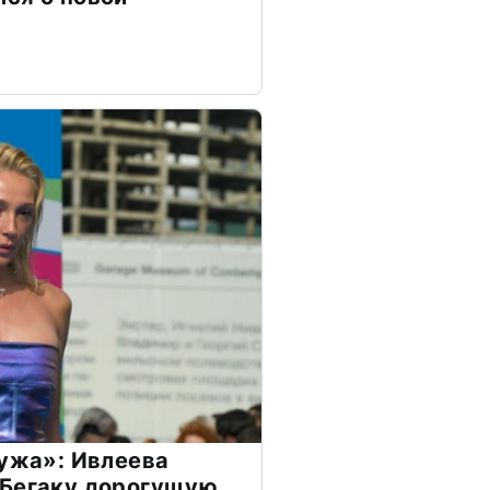
мужа»: Ивлеева
 Бегаку дорогущую