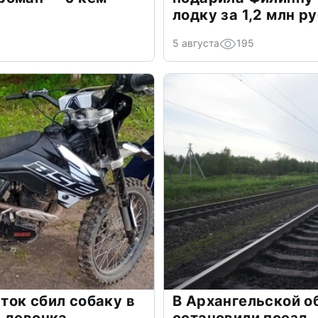
лодку за 1,2 млн р
5 августа
195
ок сбил собаку в
В Архангельской о