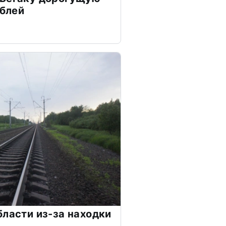
ублей
бласти из-за находки