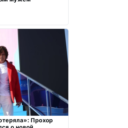
отеряла»: Прохор
ся о новой