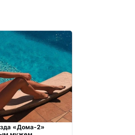
везда «Дома-2»
дым мужем