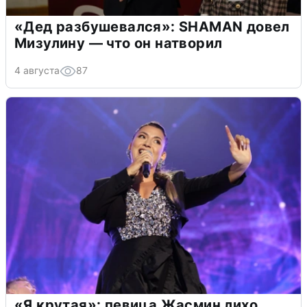
«Дед разбушевался»: SHAMAN довел
Мизулину — что он натворил
4 августа
87
«Я крутая»: певица Жасмин лихо