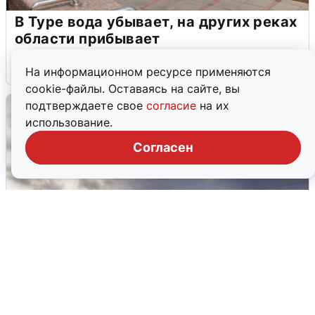
В Туре вода убывает, на других реках
области прибывает
4 августа
0
На информационном ресурсе применяются
cookie-файлы. Оставаясь на сайте, вы
подтверждаете свое
согласие
на их
использование.
Согласен
Над ХМАО впервые сбили