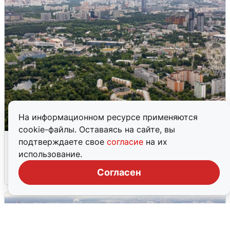
На информационном ресурсе применяются
cookie-файлы. Оставаясь на сайте, вы
Москвичи услышали грохот, похожий
подтверждаете свое
согласие
на их
на взрыв
использование.
Согласен
7 августа
0