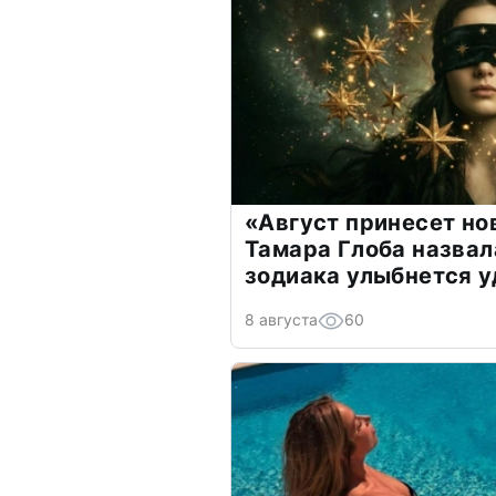
«Август принесет н
Тамара Глоба назвал
зодиака улыбнется у
8 августа
60