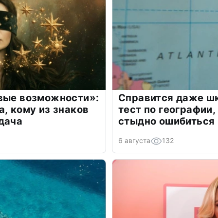
овые возможности»:
Справится даже шк
а, кому из знаков
тест по географии,
дача
стыдно ошибиться
6 августа
132