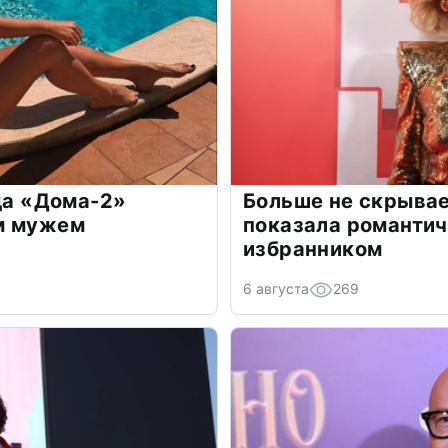
зда «Дома-2»
Больше не скрывае
м мужем
показала романти
избранником
6 августа
269