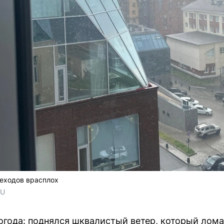
шеходов врасплох
RU
огода: поднялся шквалистый ветер, который лома