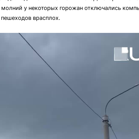
к молний у некоторых горожан отключались комп
в пешеходов врасплох.