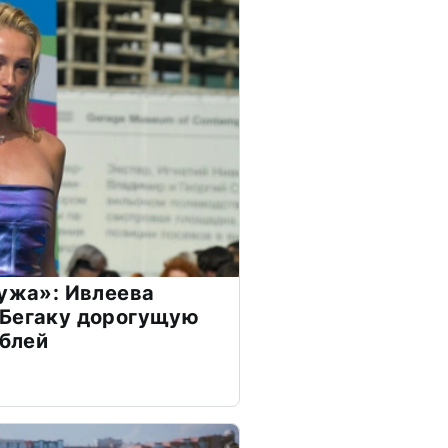
мужа»: Ивлеева
 Бегаку дорогущую
ублей