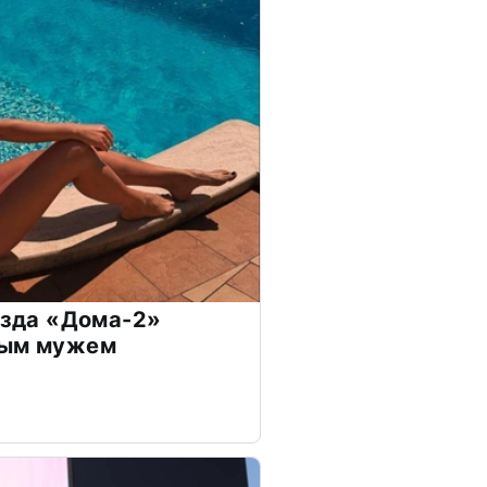
везда «Дома-2»
дым мужем