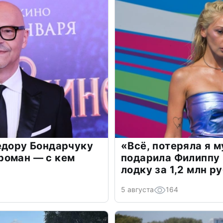
едору Бондарчуку
«Всё, потеряла я 
роман — с кем
подарила Филиппу
лодку за 1,2 млн р
5 августа
164