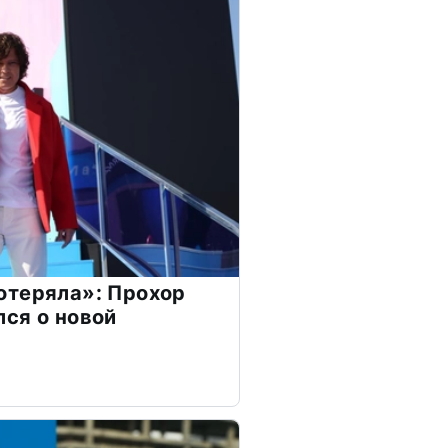
отеряла»: Прохор
ся о новой