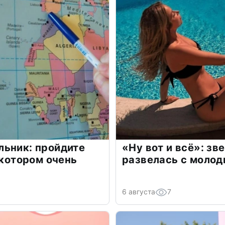
льник: пройдите
«Ну вот и всё»: з
 котором очень
развелась с моло
6 августа
7