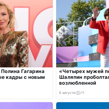
 Полина Гагарина
«Четырех мужей п
ые кадры с новым
Шаляпин проболтал
возлюбленной
6 августа
11