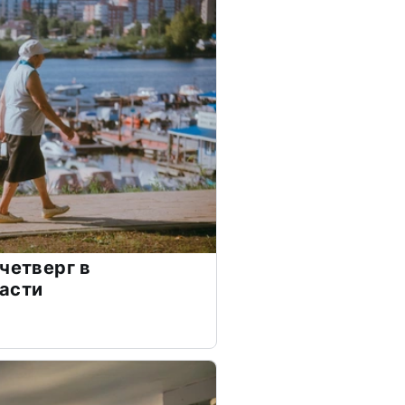
четверг в
асти