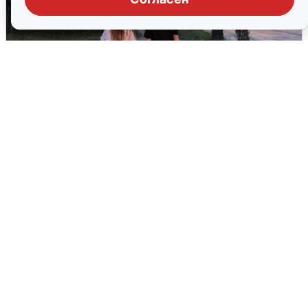
Опубликована карта отключений
воды в Воронеже
6 августа
0