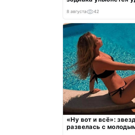
8 августа
42
«Ну вот и всё»: зве
развелась с молоды