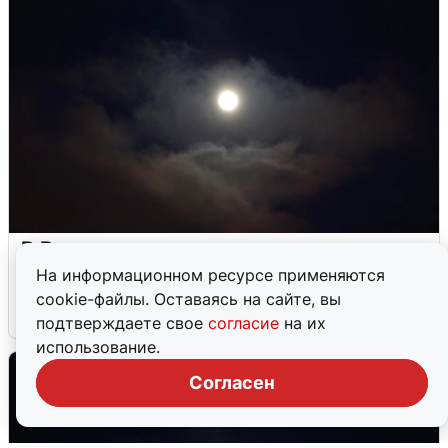
В Воронеже прогремели взрывы
после сигнала тревоги
На информационном ресурсе применяются
cookie-файлы. Оставаясь на сайте, вы
5 августа
0
подтверждаете свое
согласие
на их
использование.
Согласен