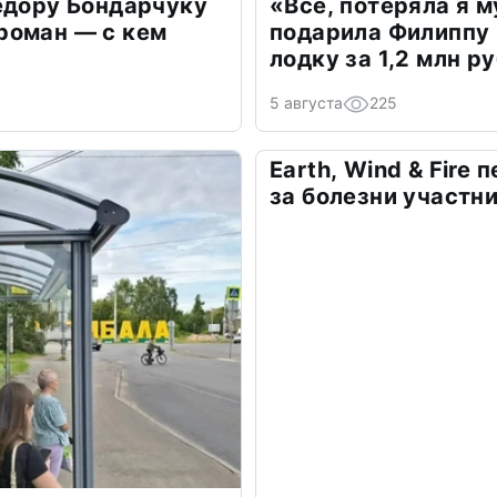
едору Бондарчуку
«Всё, потеряла я 
роман — с кем
подарила Филиппу
лодку за 1,2 млн р
5 августа
225
Earth, Wind & Fire
за болезни участн