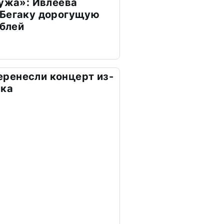
мужа»: Ивлеева
 Бегаку дорогущую
ублей
 перенесли концерт из-
ика