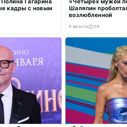
 Полина Гагарина
«Четырех мужей п
ые кадры с новым
Шаляпин проболтал
возлюбленной
6 августа
54