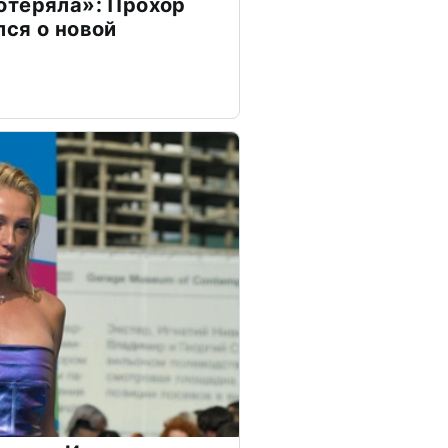
отеряла»: Прохор
ся о новой