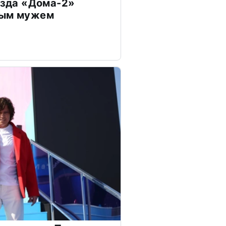
везда «Дома-2»
дым мужем