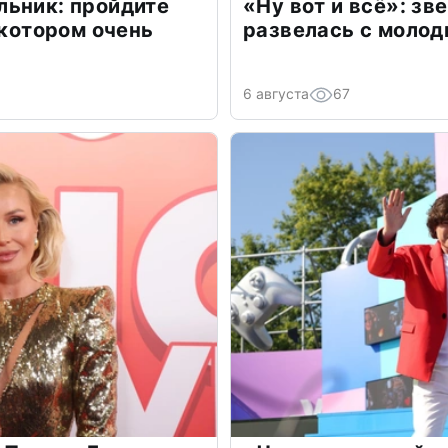
льник: пройдите
«Ну вот и всё»: з
 котором очень
развелась с моло
6 августа
67