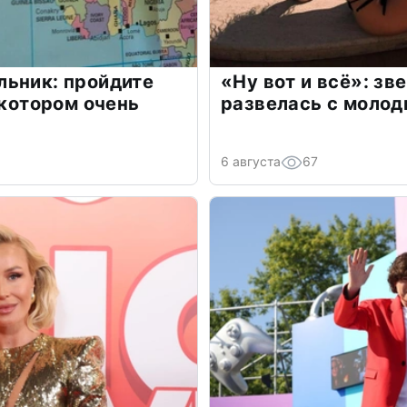
льник: пройдите
«Ну вот и всё»: з
 котором очень
развелась с моло
6 августа
67