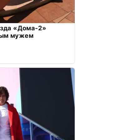
везда «Дома-2»
дым мужем