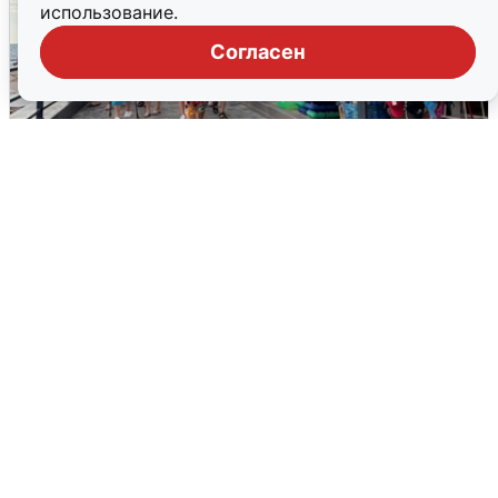
использование.
Согласен
В Сочи объявили угрозу атаки БПЛА и
закрыли пляжи
6 августа
0