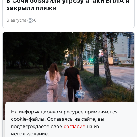
В Сочи объявили угрозу атаки БПЛА и
закрыли пляжи
6 августа
0
На информационном ресурсе применяются
cookie-файлы. Оставаясь на сайте, вы
Опубликована карта отключений
подтверждаете свое
согласие
на их
воды в Воронеже
использование.