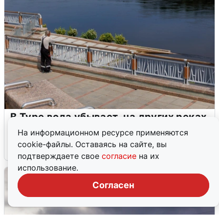
В Туре вода убывает, на других реках
области прибывает
На информационном ресурсе применяются
cookie-файлы. Оставаясь на сайте, вы
4 августа
0
подтверждаете свое
согласие
на их
использование.
Согласен