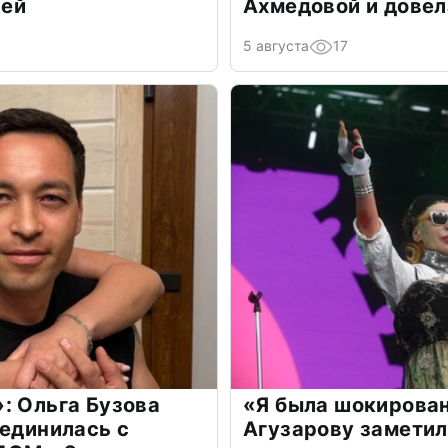
лей
Ахмедовой и довел
5 августа
17
: Ольга Бузова
«Я была шокирова
оединилась с
Агузарову заметил