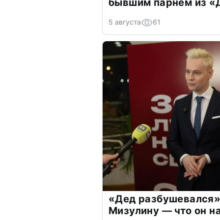
бывшим парнем из 
5 августа
61
«Дед разбушевался»
Мизулину — что он н