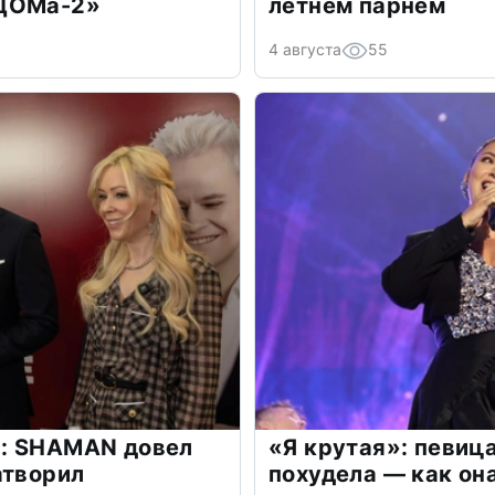
«ДОМа-2»
летнем парнем
4 августа
55
: SHAMAN довел
«Я крутая»: певиц
атворил
похудела — как он