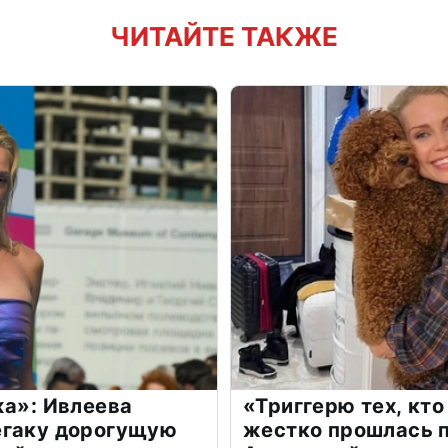
ЧИТАЙТЕ ТАКЖЕ
жа»: Ивлеева
«Триггерю тех, кто
егаку дорогущую
жестко прошлась п