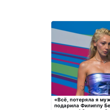
«Всё, потеряла я му
подарила Филиппу Б