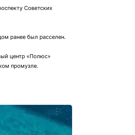
роспекту Советских
дом ранее был расселен.
вый центр «Полюс»
ском промузле.