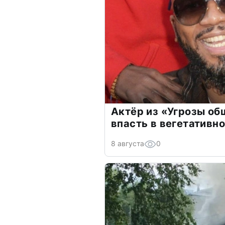
Актёр из «Угрозы о
впасть в вегетативн
8 августа
0