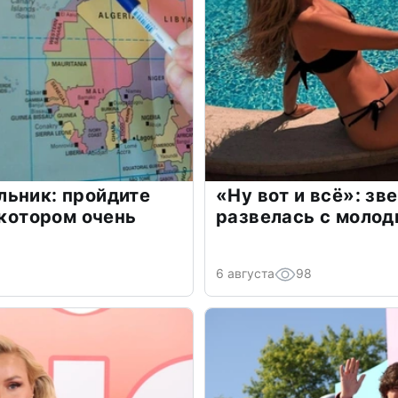
льник: пройдите
«Ну вот и всё»: з
 котором очень
развелась с моло
6 августа
98