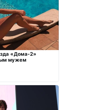
везда «Дома-2»
дым мужем