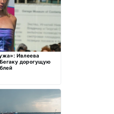
мужа»: Ивлеева
 Бегаку дорогущую
ублей