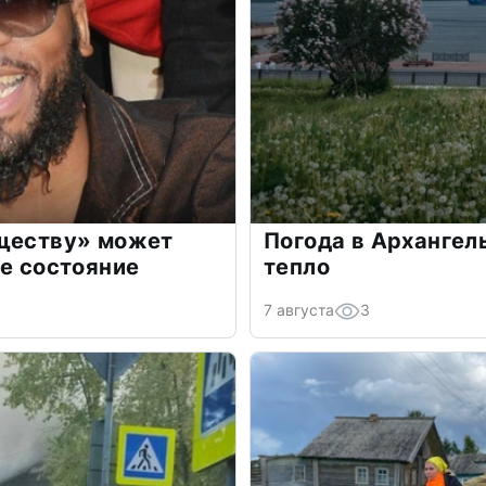
бществу» может
Погода в Архангел
ое состояние
тепло
7 августа
3