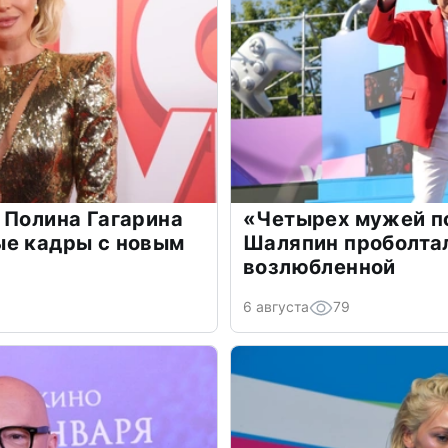
 Полина Гагарина
«Четырех мужей п
ые кадры с новым
Шаляпин проболтал
возлюбленной
6 августа
79