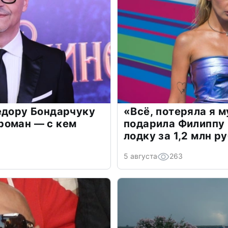
едору Бондарчуку
«Всё, потеряла я 
роман — с кем
подарила Филиппу
лодку за 1,2 млн р
5 августа
263