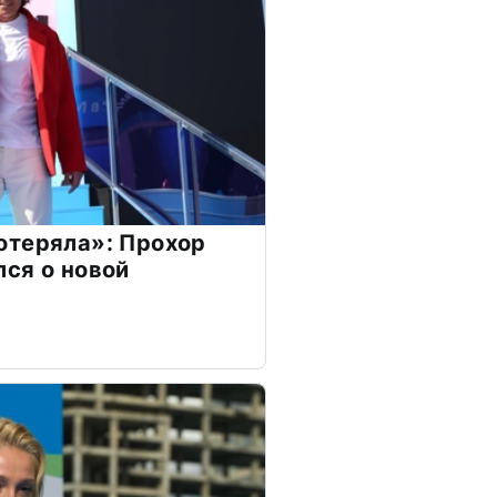
отеряла»: Прохор
ся о новой