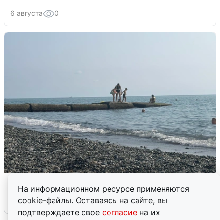
6 августа
0
Сирены в Сочи: новая угроза БПЛА
На информационном ресурсе применяются
cookie-файлы. Оставаясь на сайте, вы
6 августа
0
подтверждаете свое
согласие
на их