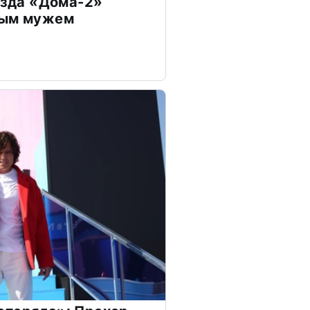
везда «Дома-2»
дым мужем