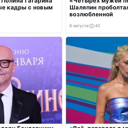
 Полина Гагарина
«Четырех мужей п
ые кадры с новым
Шаляпин проболтал
возлюбленной
6 августа
42