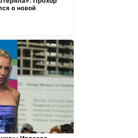
отеряла»: Прохор
ся о новой