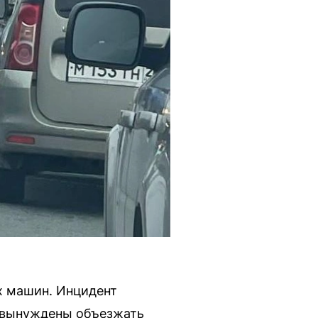
х машин. Инцидент
и вынуждены объезжать