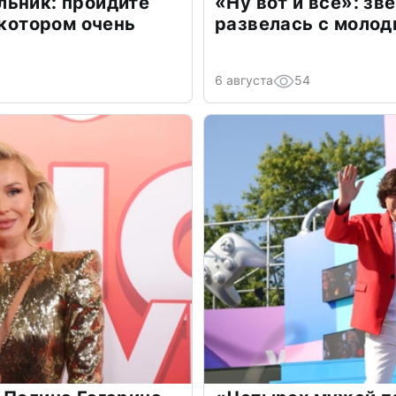
льник: пройдите
«Ну вот и всё»: з
 котором очень
развелась с моло
6 августа
54