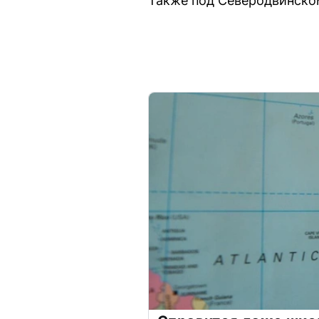
Также под Северодвинском