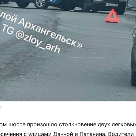
e
ном шоссе произошло столкновение двух легковы
есечения с улицами Дачной и Папанина. Водител