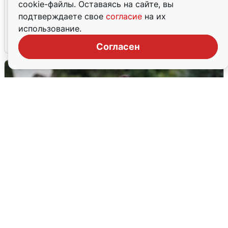
cookie-файлы. Оставаясь на сайте, вы
Ночная атака БПЛА на Ярославль:
подтверждаете свое
согласие
на их
попадания и последствия
использование.
6 августа
0
Согласен
Волгоградцы остались без
мобильного интернета