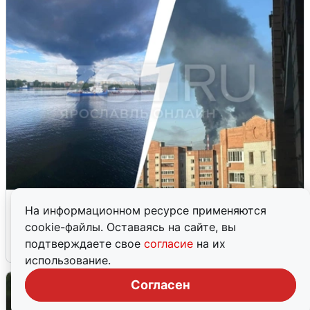
Ночная атака БПЛА на Ярославль:
На информационном ресурсе применяются
попадания и последствия
cookie-файлы. Оставаясь на сайте, вы
подтверждаете свое
согласие
на их
6 августа
0
использование.
Согласен