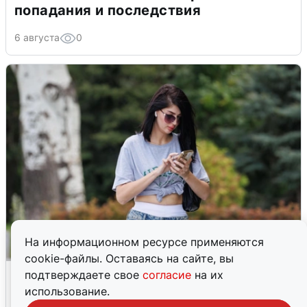
попадания и последствия
6 августа
0
На информационном ресурсе применяются
cookie-файлы. Оставаясь на сайте, вы
Волгоградцы остались без
подтверждаете свое
согласие
на их
мобильного интернета
использование.