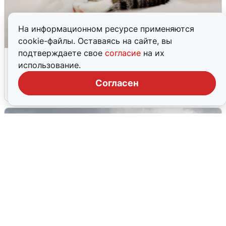
На информационном ресурсе применяются
cookie-файлы. Оставаясь на сайте, вы
подтверждаете свое
согласие
на их
Екатеринбуржцам объяснили, когда
использование.
вернут воду
Согласен
8 августа
0