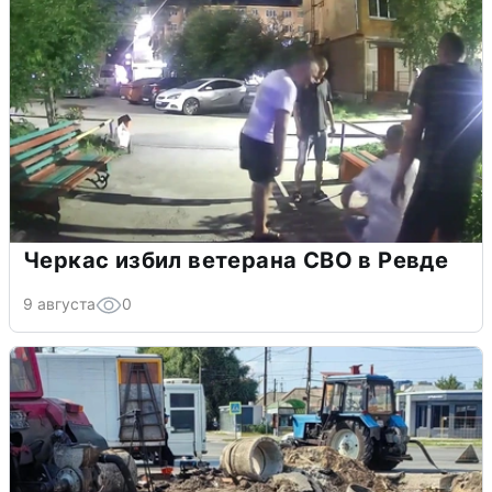
Черкас избил ветерана СВО в Ревде
9 августа
0