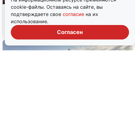
cookie-файлы. Оставаясь на сайте, вы
Опубликована карта отключений
подтверждаете свое
согласие
на их
воды в Воронеже
использование.
6 августа
0
Согласен
В Сочи сняли угрозу атаки БПЛА,