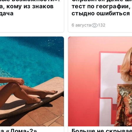
а, кому из знаков
тест по географии,
дача
стыдно ошибиться
6 августа
132
зда «Дома-2»
Больше не скрывае