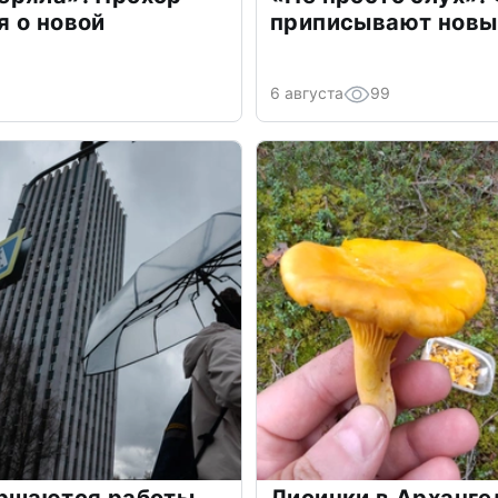
 о новой
приписывают новы
6 августа
99
ершаются работы
Лисички в Арханге