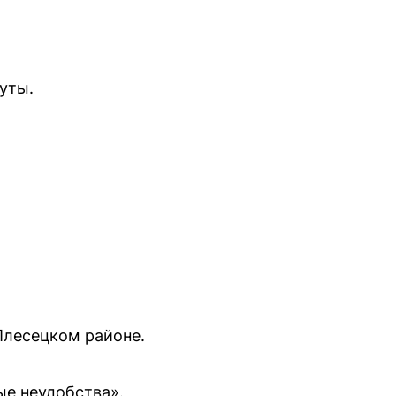
нуты.
Плесецком районе.
ые неудобства».