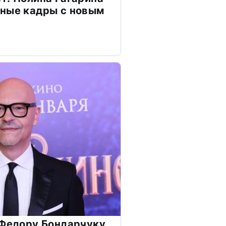
чные кадры с новым
 Федору Бондарчуку