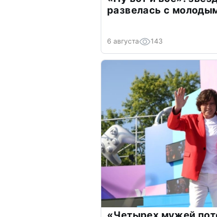
развелась с молоды
6 августа
143
«Четырех мужей пот