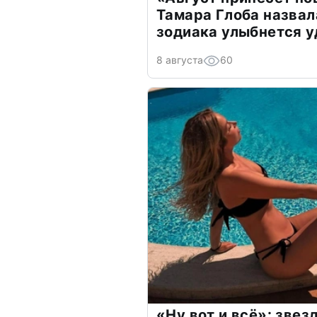
Тамара Глоба назвал
зодиака улыбнется у
8 августа
60
«Ну вот и всё»: зве