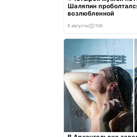
Шаляпин проболтался
возлюбленной
6 августа
106
В Архангельске зав