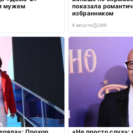
м мужем
показала романти
избранником
6 августа
269
еряла»: Прохор
«Не просто слух»: