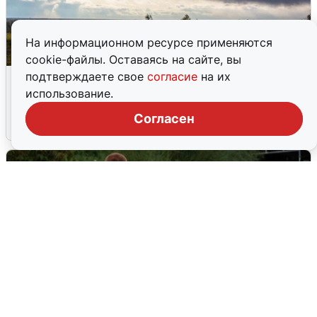
На информационном ресурсе применяются
cookie-файлы. Оставаясь на сайте, вы
Над ХМАО впервые сбили
подтверждаете свое
согласие
на их
беспилотники
использование.
Согласен
3 августа
0