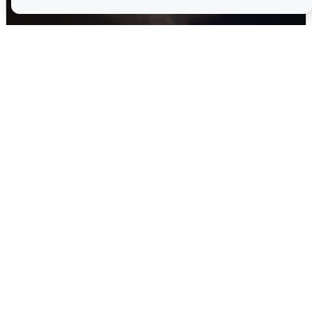
В Воронеже прогремели взрывы
после сигнала тревоги
5 августа
0