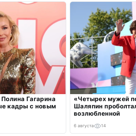
 Полина Гагарина
«Четырех мужей п
ые кадры с новым
Шаляпин проболтал
возлюбленной
6 августа
14