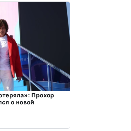
отеряла»: Прохор
ся о новой