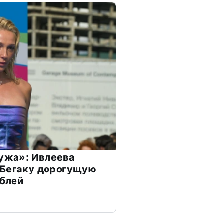
мужа»: Ивлеева
 Бегаку дорогущую
ублей