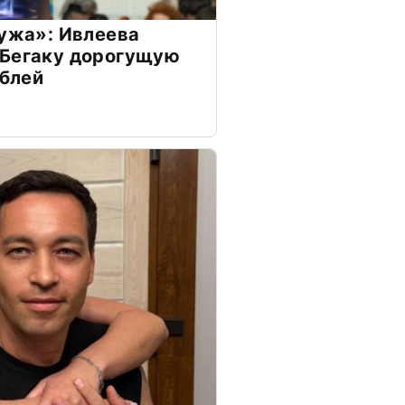
мужа»: Ивлеева
 Бегаку дорогущую
ублей