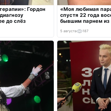
 терапии»: Гордон
«Моя любимая пара
диагнозу
спустя 22 года во
ее до слёз
бывшим парнем из
5 августа
187