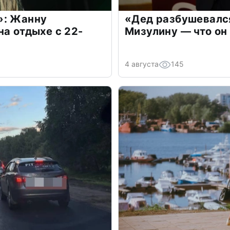
»: Жанну
«Дед разбушевалс
на отдыхе с 22-
Мизулину — что он
4 августа
145