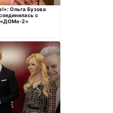
!»: Ольга Бузова
ссоединилась с
 «ДОМа-2»