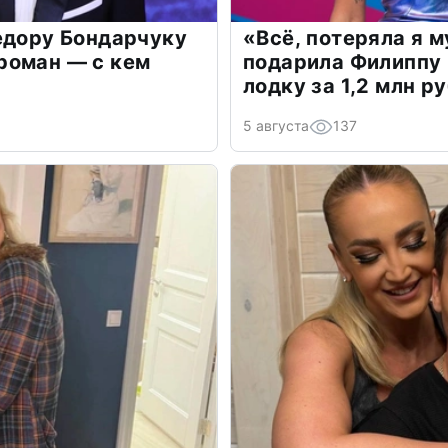
едору Бондарчуку
«Всё, потеряла я 
роман — с кем
подарила Филиппу
лодку за 1,2 млн р
5 августа
137