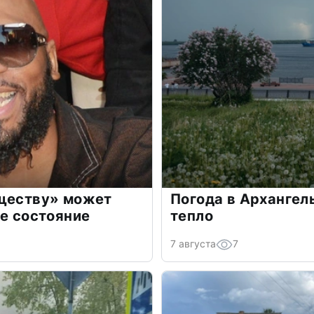
бществу» может
Погода в Архангел
ое состояние
тепло
7 августа
7