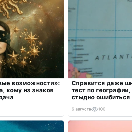
овые возможности»:
Справится даже шк
а, кому из знаков
тест по географии,
дача
стыдно ошибиться
6 августа
100