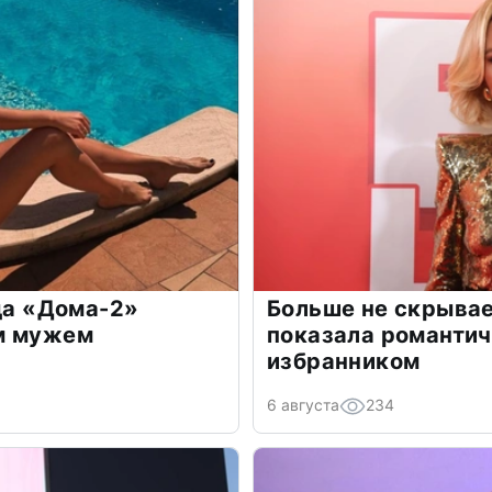
зда «Дома-2»
Больше не скрывае
м мужем
показала романти
избранником
6 августа
234