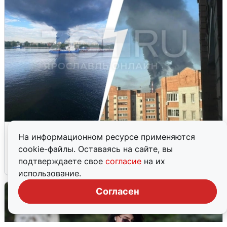
Ночная атака БПЛА на Ярославль:
На информационном ресурсе применяются
попадания и последствия
cookie-файлы. Оставаясь на сайте, вы
подтверждаете свое
согласие
на их
6 августа
0
использование.
Согласен