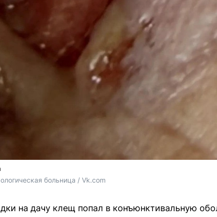
а
ологическая больница / Vk.com
здки на дачу клещ попал в конъюнктивальную обол