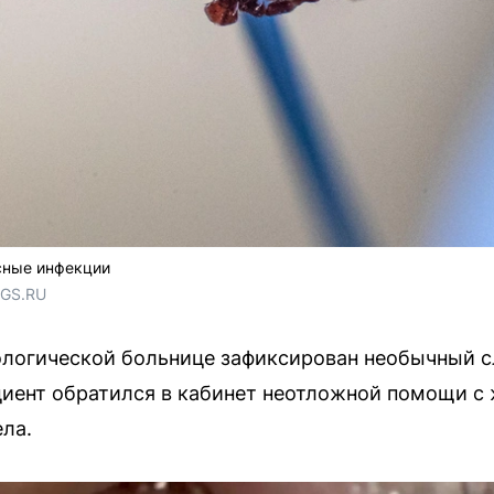
сные инфекции
NGS.RU
ологической больнице зафиксирован необычный с
циент обратился в кабинет неотложной помощи с
ла.