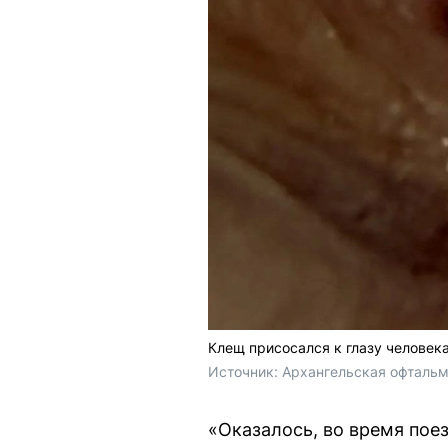
Клещ присосался к глазу человек
Источник: 
Архангельская офтальм
«Оказалось, во время пое