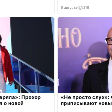
6 августа
219
еряла»: Прохор
«Не просто слух»:
 о новой
приписывают новы