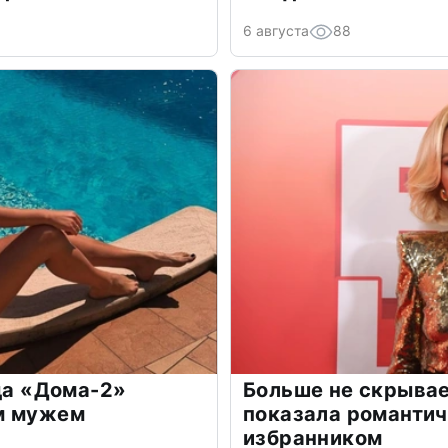
6 августа
88
зда «Дома-2»
Больше не скрывае
м мужем
показала романти
избранником