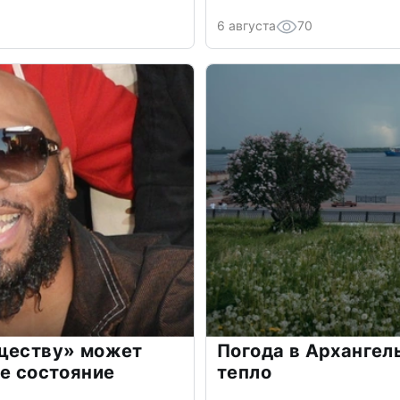
6 августа
70
бществу» может
Погода в Архангел
ое состояние
тепло