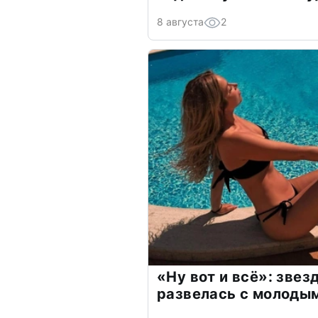
8 августа
2
«Ну вот и всё»: зве
развелась с молоды