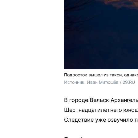
Подросток вышел из такси, однак
Источник: 
Иван Митюшёв / 29.RU
В городе Вельск Архангел
Шестнадцатилетнего юношу 
Следствие уже озвучило 