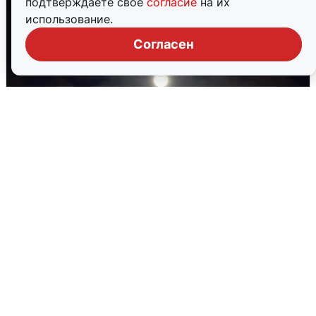
подтверждаете свое
согласие
на их
использование.
Согласен
В Воронеже прогремели взрывы
после сигнала тревоги
5 августа
0