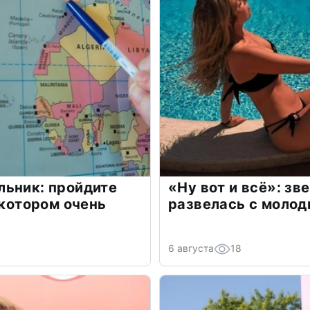
льник: пройдите
«Ну вот и всё»: з
 котором очень
развелась с моло
6 августа
18