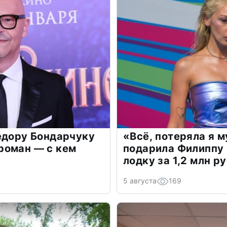
едору Бондарчуку
«Всё, потеряла я 
роман — с кем
подарила Филиппу
лодку за 1,2 млн р
5 августа
169