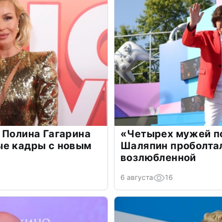
 Полина Гагарина
«Четырех мужей п
ые кадры с новым
Шаляпин проболтал
возлюбленной
6 августа
16