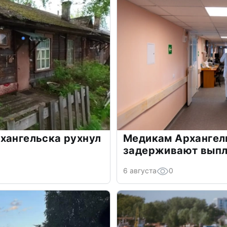
хангельска рухнул
Медикам Архангел
задерживают вып
6 августа
0