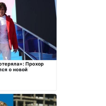
отеряла»: Прохор
ся о новой