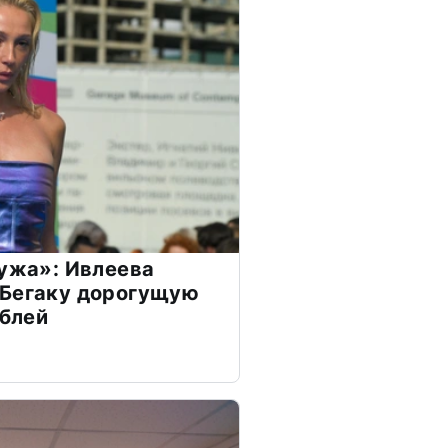
мужа»: Ивлеева
 Бегаку дорогущую
ублей