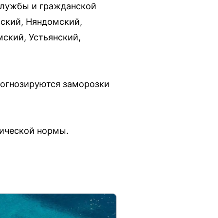
службы и гражданской
рский, Няндомский,
мский, Устьянский,
прогнозируются заморозки
тической нормы.