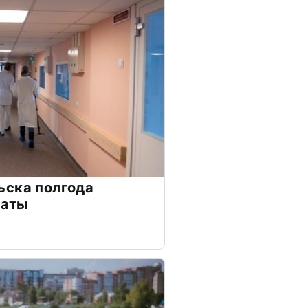
ьска полгода
латы