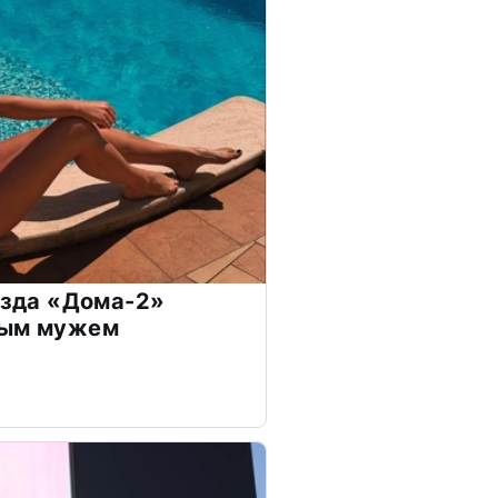
везда «Дома-2»
дым мужем